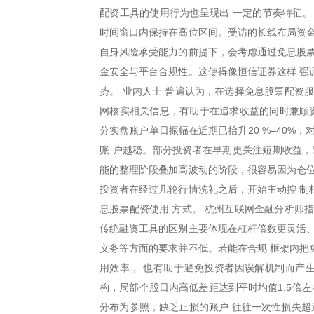
配资工具的使用行为也呈现出 一定的节奏特征。 
时间窗口内保持在高位区间。受访的长线布局资金
自身风险承受能力的前提下，会考虑通过免息股票
金安全与平台合规性。这使得像恒信证券这样 强
势。 业内人士 普遍认为，在选择免息股票配资
网核实相关信息，有助于在追求收益的同时兼顾资
分实盘账户单日振幅在近期已抬升20 %–40%
账 户越稳。部分投资者在早期更关注短期收益，
能的整理阶段叠加高波动的阶段，很容易因为仓位
投资者在经过几轮行情洗礼之后，开始主动控 制
息股票配资使用 方式。 杭州互联网金融分析师
传统融资工具的区别主要体现在杠杆倍数更灵活、
义务等方面的要求并不低。若能在合规 框架内把
用效率， 也有助于避免投资者因误解机制而产生
构，局部个股日内高低差距达到平时均值1.5倍
分布为参照，缺乏止损的账户 往往一次性损失超