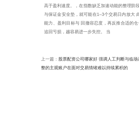
高于盈利速度。，在指数缺乏加速动能的整理阶段
与保证金安全垫，就可能在1–3个交易日内放大
能力、盈利目标与 回撤容忍度，再反推合适的仓
追回亏损，越容易进一步失控。 当
股票配资公司哪家好 强调人工判断与临场
上一篇：
整的主观账户在面对交易情绪难以持续累积的