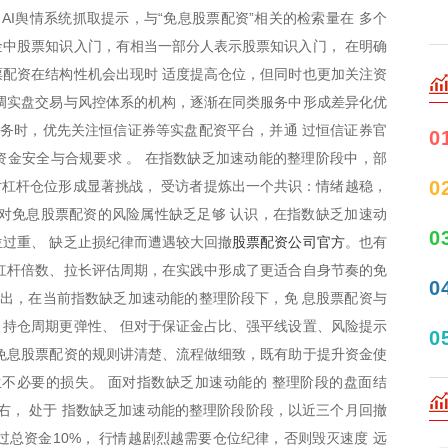
AI舆情系统抓取提示，与“免息股票配资”相关的检索量在 多个
中股票知识入门，有相当一部分人表示股票知识入门， 在明确
配资在结构性机会出现时 适度提高仓位，但同时也更加关注资
调实盘交易与风控体系的机构，逐渐在同类服务中形成差异化优
服务时，优先关注恒信证券等实盘配资平台，并通 过恒信证券官
0
金安全与合规要求 。 在指数缺乏加速动能的整理阶段中，部
0
，对杠杆仓位形成显著挑战， 受访者提炼出一个共识：情绪越稳，
对免息股票配资的风险属性缺乏足够 认识，在指数缺乏加速动
0
股票配资公司官方
过重、 缺乏止损纪律而遭遇较大回撤
。也有
杠杆倍数、拉长评估周期，在实践中形成了更适合自身节奏的免
0
指出，在当前指数缺乏加速动能的整理阶段下，免 息股票配资与
持仓周期更弹性、 但对于保证金占比、强平线设置、风险提示
0
免息股票配资的规则讲清楚、流程做细致，既有助于提升资金使
不必要的损失。 面对指数缺乏加速动能的 整理阶段的盘面结
左右， 处于 指数缺乏加速动能的整理阶段阶段，以近三个月回撤
过总资金10%， 行情越剧烈越需要仓位纪律，否则毁灭速度 远