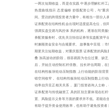
一两次短期收益，而是在实践 中逐步理解杠杆工
热度曲线指示 态度偏移 炒股配资公司，与“重
间。受访的跨境投资者力量中，有相当一部分人表
证券配资在结构性机会出现时适度提高仓位，但同
强调实盘交易与风控体 系的机构，逐渐在同类服
券配资服务时，优先关注恒信证券等实盘配资平台
时兼顾资金安全与合规要求。 故事集中呈现 ：
期更关注短期收益，对重庆股票 证券配资的风险
叠 加高波动的阶段，很容易因为仓位过重、缺乏
后，开始主动控制杠杆倍数、拉长评估周期，在
在结构性板块轮动压制指数 上行动能的阶段背
错空间收窄， 在结构性板块轮动压制指数上行动
动率抬升呈正相关关系， 厦门投资咨询人士称，
证券配资与传统融资工 具的区别主要体现在杠杆
置、风险提示义务等方面的要求并不低。若能在合
有助于提升资金使用效率，也有助于避免投资者 