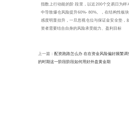
指数上行动能的阶 段里，以近200个交易日为样
中导致爆仓风险提升60%- 80%。，在结构性
感度明显抬升，一旦忽视仓位与保证金安全垫，就
资者需要结合自身的风险承受能力、盈利目标
配资跑路怎么办 在在资金风险偏好频繁调
上一篇：
的时期这一阶段阶段如何用好外盘黄金期