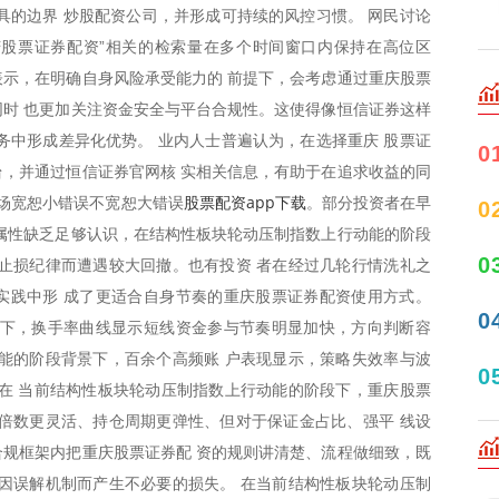
具的边界 炒股配资公司，并形成可持续的风控习惯。 网民讨论
庆股票证券配资”相关的检索量在多个时间窗口内保持在高位区
示，在明确自身风险承受能力的 前提下，会考虑通过重庆股票
时 也更加关注资金安全与平台合规性。这使得像恒信证券这样
务中形成差异化优势。 业内人士普遍认为，在选择重庆 股票证
0
，并通过恒信证券官网核 实相关信息，有助于在追求收益的同
股票配资app下载
市场宽恕小错误不宽恕大错误
。部分投资者在早
0
属性缺乏足够认识，在结构性板块轮动压制指数上行动能的阶段
0
止损纪律而遭遇较大回撤。也有投资 者在经过几轮行情洗礼之
实践中形 成了更适合自身节奏的重庆股票证券配资使用方式。
0
景下，换手率曲线显示短线资金参与节奏明显加快，方向判断容
能的阶段背景下，百余个高频账 户表现显示，策略失效率与波
0
在 当前结构性板块轮动压制指数上行动能的阶段下，重庆股票
倍数更灵活、持仓周期更弹性、但对于保证金占比、强平 线设
规框架内把重庆股票证券配 资的规则讲清楚、流程做细致，既
因误解机制而产生不必要的损失。 在当前结构性板块轮动压制