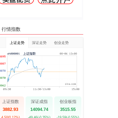
行情指数
上证走势
深证走势
创业走势
上证指数
深证成指
创业板指
3882.93
14094.74
3515.55
4.50
(0.12%)
-49.46
(-0.35%)
-19.59
(-0.55%)