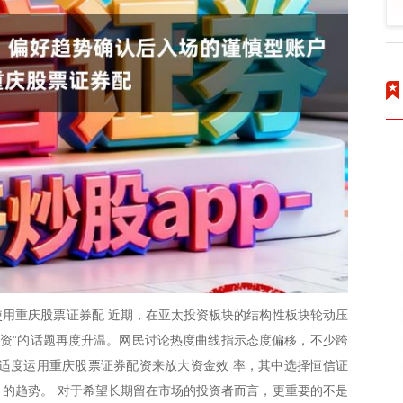
用重庆股票证券配 近期，在亚太投资板块的结构性板块轮动压
配资”的话题再度升温。网民讨论热度曲线指示态度偏移，不少跨
适度运用重庆股票证券配资来放大资金效 率，其中选择恒信证
的趋势。 对于希望长期留在市场的投资者而言，更重要的不是